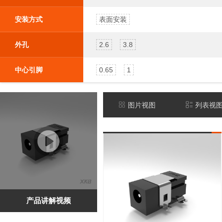
安装方式
表面安装
外孔
2.6
3.8
中心引脚
0.65
1
离安装面高度(mm)
5
5.1
图片视图
列表视
额定电压
30V
屏蔽
否
长
W11
W11.0
宽
D5.0
D6.6
产品讲解视频
高
H5.0
H5.1