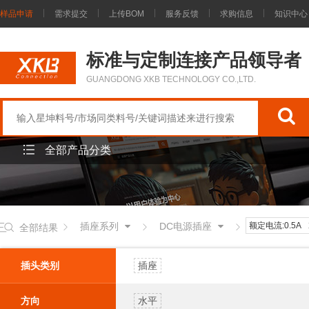
样品申请
需求提交
上传BOM
服务反馈
求购信息
知识中心
标准与定制连接产品领导者
GUANGDONG XKB TECHNOLOGY CO.,LTD.
全部产品分类
插座系列
DC电源插座
额定电流:0.5A
全部结果
插头类别
插座
方向
水平